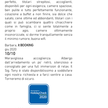
perfetto, titolari strepitosi, accoglienti,
disponibili per ogni esigenza, camere spaziose,
ben pulite e tutto perfettamente funzionante,
colazione a buffet a non finire, sia dolce che
salato, cene ottime ed abbondanti, titolari con i
quali si può scambiare quattro chiacchiere
come in famiglia, ci si sente totalmente a
proprio agio, camere ottimamente
insonorizzate, si dorme tranquillamente senza
il minimo rumore, buona wifi.
Barbara,
it BOOKING
giu 2020
10/10
Meravigliosa accoglienza. Albergo
dall’arredamento un po’ retrò, silenzioso e
consigliato per una full immersion di relax. Il
Sig. Tony è stato disponibilissimo a soddisfare
ogni nostra richiesta e a farci sentire a casa.
Torneremo di sicuro.