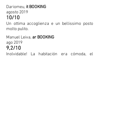
Dariomeu,
it BOOKING
agosto 2019
10/10
Un ottima accoglienza e un bellissimo posto
molto pulito.
Manuel Leiva,
ar BOOKING
ago 2019
9,2/10
Inolvidable! La habitación era cómoda, el
desayuno sencillo pero completo, el baño
impecable , pero especialmente quiero
destacar la gentileza y calidad humana de sus
anfitriones, los señores Umberto y Antonio,
siempre atentos a satisfacer cualquier
requerimiento. Les agradezco nuevamente las
atenciones brindadas y espero poder volver en
otra oportunidad! Si bien la habitación no
estaba muy fresca al entrar ya que era una
tarde de mucho calor, nos facilitaron ventilador
y hasta la opción de cambiar a otra más fresca.
En cuanto a la ubicación, no obstante ser un
poco trabada la ruta para llegar, las vistas, la
paz reinante y el entorno son espléndidos!
Pascal,
fr BOOKING