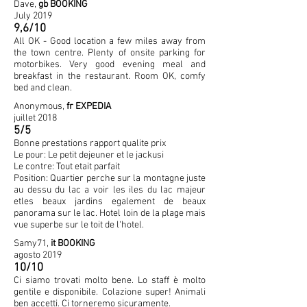
Dave,
gb BOOKING
July 2019
9,6/10
All OK - Good location a few miles away from
the town centre. Plenty of onsite parking for
motorbikes. Very good evening meal and
breakfast in the restaurant. Room OK, comfy
bed and clean.
Anonymous,
fr EXPEDIA
juillet 2018
5/5
Bonne prestations rapport qualite prix
Le pour: Le petit dejeuner et le jackusi
Le contre: Tout etait parfait
Position: Quartier perche sur la montagne juste
au dessu du lac a voir les iles du lac majeur
etles beaux jardins egalement de beaux
panorama sur le lac. Hotel loin de la plage mais
vue superbe sur le toit de l‘hotel.
Samy71,
it BOOKING
agosto 2019
10/10
Ci siamo trovati molto bene. Lo staff è molto
gentile e disponibile. Colazione super! Animali
ben accetti. Ci torneremo sicuramente.