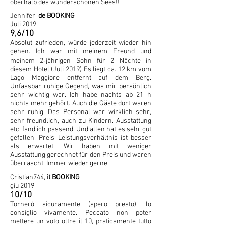
oberhalb des wunderschönen Sees!!
Jennifer,
de BOOKING
Juli 2019
9,6/10
Absolut zufrieden, würde jederzeit wieder hin
gehen. Ich war mit meinem Freund und
meinem 2‑jährigen Sohn für 2 Nächte in
diesem Hotel (Juli 2019) Es liegt ca. 12 km vom
Lago Maggiore entfernt auf dem Berg.
Unfassbar ruhige Gegend, was mir persönlich
sehr wichtig war. Ich habe nachts ab 21 h
nichts mehr gehört. Auch die Gäste dort waren
sehr ruhig. Das Personal war wirklich sehr,
sehr freundlich, auch zu Kindern. Ausstattung
etc. fand ich passend. Und allen hat es sehr gut
gefallen. Preis Leistungsverhältnis ist besser
als erwartet. Wir haben mit weniger
Ausstattung gerechnet für den Preis und waren
überrascht. Immer wieder gerne.
Cristian744,
it BOOKING
giu 2019
10/10
Tornerò sicuramente (spero presto), lo
consiglio vivamente. Peccato non poter
mettere un voto oltre il 10, praticamente tutto