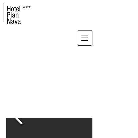
Hotel ***
Pian
Nava
LES CHAMBRES
Les chambres dans l’hôtel Pian Nava
sont d’une simple élégance.
Toutes les chambres disposent de salle
de bains privée (WC, douche/baignoire
et bidet, sèche-cheveux, produits de
toilette), téléphone, accès wifi gratuit,
téléviseur à écran plat avec chaines de
télévision internationales (français,
italien, anglais, allemand).